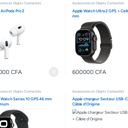
oires et Objets Connectés
Accessoires et Objets Connectés
 AirPods Pro 2
Apple Watch Ultra 2 GPS + Cell
mm
5000
CFA
600000
CFA
oires et Objets Connectés
Accessoires et Objets Connectés
 Watch Series 10 GPS 46 mm
Apple chargeur Secteur USB-
inium
Câble d’Origine