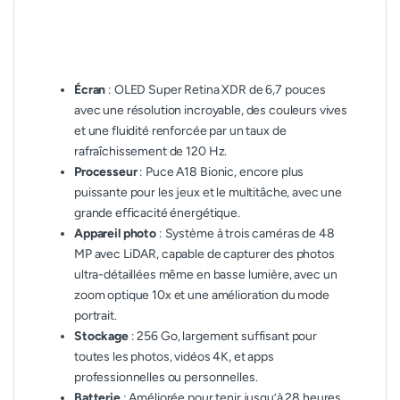
Écran
: OLED Super Retina XDR de 6,7 pouces
avec une résolution incroyable, des couleurs vives
et une fluidité renforcée par un taux de
rafraîchissement de 120 Hz.
Processeur
: Puce A18 Bionic, encore plus
puissante pour les jeux et le multitâche, avec une
grande efficacité énergétique.
Appareil photo
: Système à trois caméras de 48
MP avec LiDAR, capable de capturer des photos
ultra-détaillées même en basse lumière, avec un
zoom optique 10x et une amélioration du mode
portrait.
Stockage
: 256 Go, largement suffisant pour
toutes les photos, vidéos 4K, et apps
professionnelles ou personnelles.
Batterie
: Améliorée pour tenir jusqu’à 28 heures