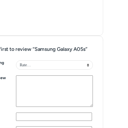
first to review “Samsung Galaxy A05s”
ing
iew