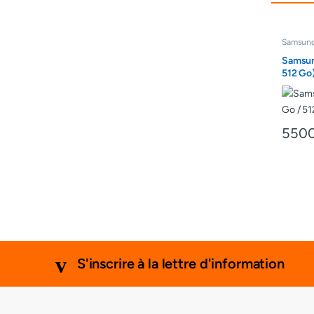
Samsun
Samsun
512 Go
550
S'inscrire à la lettre d'information