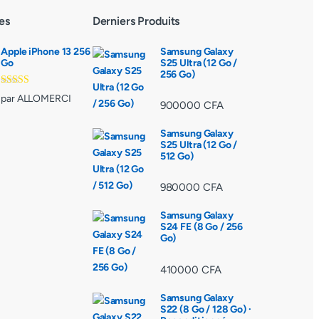
es
Derniers Produits
Apple iPhone 13 256
Samsung Galaxy
Go
S25 Ultra (12 Go /
256 Go)
Note
3
par ALLOMERCI
sur 5
900000
CFA
Samsung Galaxy
S25 Ultra (12 Go /
512 Go)
980000
CFA
Samsung Galaxy
S24 FE (8 Go / 256
Go)
410000
CFA
Samsung Galaxy
S22 (8 Go / 128 Go) ·