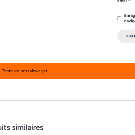
Email
*
Enreg
navig
There are no reviews yet.
its similaires