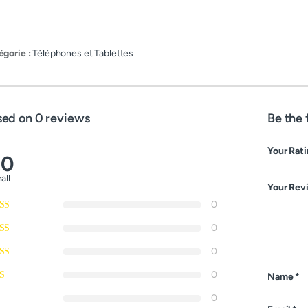
égorie :
Téléphones et Tablettes
sed on 0 reviews
Be the 
Your Rat
.0
all
Your Rev
0
0
0
0
Name
*
0