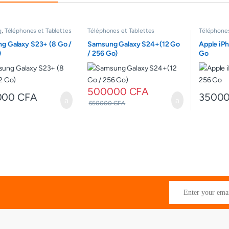
g
,
Téléphones et Tablettes
Téléphones et Tablettes
Téléphones
g Galaxy S23+ (8 Go /
Samsung Galaxy S24+(12 Go
Apple iP
)
/ 256 Go)
Go
500000
CFA
000
CFA
3500
550000
CFA