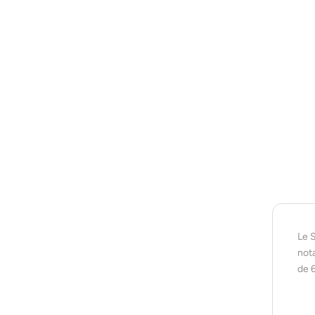
Le 
not
de 