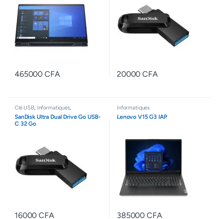
465000
CFA
20000
CFA
Clé USB
,
Informatiques
,
Informatiques
Périphériques
,
Stockage externe
SanDisk Ultra Dual Drive Go USB-
Lenovo V15 G3 IAP
C 32 Go
16000
CFA
385000
CFA