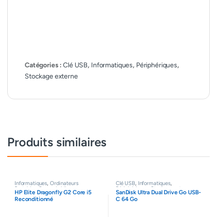
Catégories :
Clé USB
,
Informatiques
,
Périphériques
,
Stockage externe
Produits similaires
Informatiques
,
Ordinateurs
Clé USB
,
Informatiques
,
Portables
,
Seconde Vie
Périphériques
,
Stockage externe
HP Elite Dragonfly G2 Core i5
SanDisk Ultra Dual Drive Go USB-
Reconditionné
C 64 Go