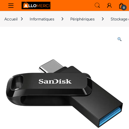
Skip to navigation
Skip to content
0
Accueil
Informatiques
Périphériques
Stockage 