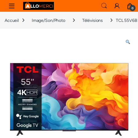
Skip to navigation
Skip to content
0
Accueil
Image/Son/Photo
Télévisions
TCL 55V6B