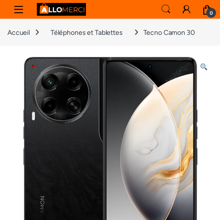
Skip to navigation
Skip to content
0
Accueil
Téléphones et Tablettes
Tecno Camon 30