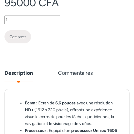
95000
CFA
Tecno Spark 30C ( 256 Go / 4 Go) quantity
Comparer
Description
Commentaires
Écran
: Écran de
6,6 pouces
avec une résolution
HD+
(1612 x 720 pixels), offrant une expérience
visuelle correcte pour les tâches quotidiennes, la
navigation et le visionnage de vidéos.
Processeur
: Equipé d’un
processeur Unisoc T606